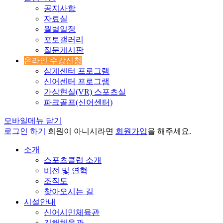
공지사항
자료실
월별일정
포토갤러리
질문게시판
온라인 수강신청
삼계센터 프로그램
신어센터 프로그램
가상현실(VR) 스포츠실
파크골프(신어센터)
모바일메뉴 닫기
로그인 하기
회원이 아니시라면
회원가입
을 해주세요.
소개
스포츠클럽 소개
비전 및 연혁
조직도
찾아오시는 길
시설안내
신어시민체육관
김해체육관