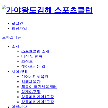
로그인
회원가입
모바일메뉴
소개
스포츠클럽 소개
비전 및 연혁
조직도
찾아오시는 길
시설안내
신어시민체육관
김해체육관
해동이 국민체육센터
삼계야구장
상동매리가야1구장
상동매리가야2구장
알림마당