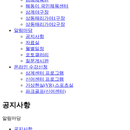
해동이 국민체육센터
삼계야구장
상동매리가야1구장
상동매리가야2구장
알림마당
공지사항
자료실
월별일정
포토갤러리
질문게시판
온라인 수강신청
삼계센터 프로그램
신어센터 프로그램
가상현실(VR) 스포츠실
파크골프(신어센터)
공지사항
알림마당
공지사항